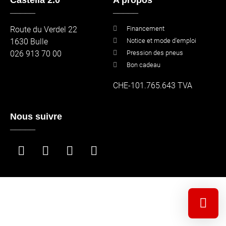
Castella 2.0
A propos
_____
_____
Route du Verdel 22
Financement
1630 Bulle
Notice et mode d'emploi
026 913 70 00
Pression des pneus
Bon cadeau
CHE-101.765.643 TVA
Nous suivre
_____
Sélectionn