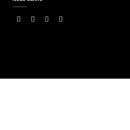
_____