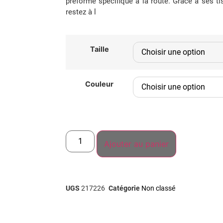
préformé spécifique à la route. Grâce à ses t
restez à l
Taille
Couleur
Ajouter au panier
UGS
217226
Catégorie
Non classé