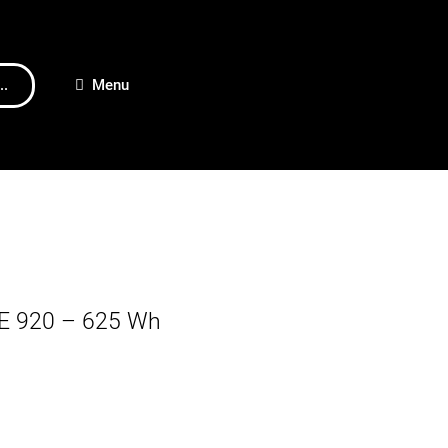
..
Menu
E 920 – 625 Wh