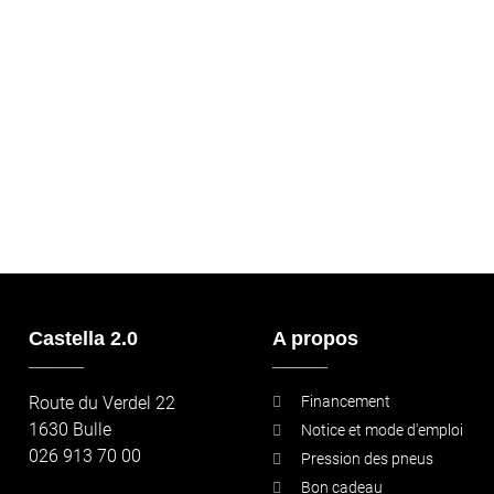
Castella 2.0
A propos
_____
_____
Route du Verdel 22
Financement
1630 Bulle
Notice et mode d'emploi
026 913 70 00
Pression des pneus
Bon cadeau