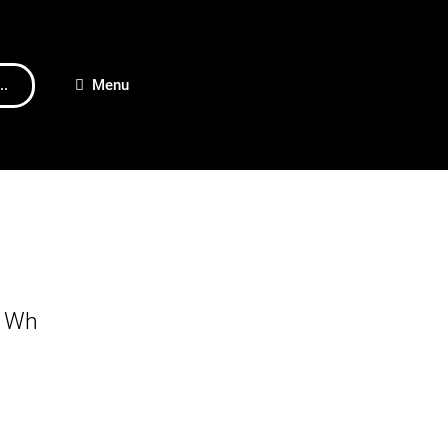
..
Menu
0 Wh