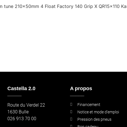
om tune 210x50mm 4 Float Factory 140 Grip X QR15x110 K
Castella 2.0
A propos
_____
_____
Route du Verdel 22
Financement
1630 Bulle
Notice et mode d'emploi
026 913 70 00
Pression des pneus
Bon cadeau