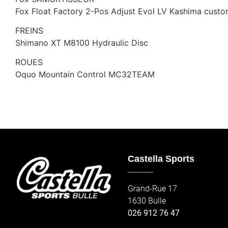
Fox Float Factory 2-Pos Adjust Evol LV Kashima cust
FREINS
Shimano XT M8100 Hydraulic Disc
ROUES
Oquo Mountain Control MC32TEAM
Castella Sports
_____
Grand-Rue 17
1630 Bulle
026 912 76 47