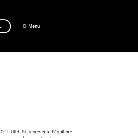
..
Menu
T Ultd. SL représente l’équilibre