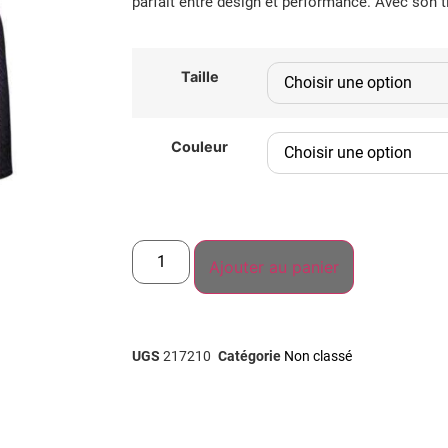
parfait entre design et performance. Avec son t
Taille
Couleur
Ajouter au panier
UGS
217210
Catégorie
Non classé