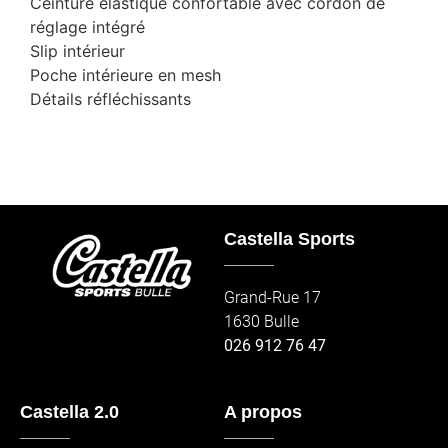
Ceinture élastique confortable avec cordon de
réglage intégré
Slip intérieur
Poche intérieure en mesh
Détails réfléchissants
Castella Sports
_____
Grand-Rue 17
1630 Bulle
026 912 76 47
Castella 2.0
A propos
_____
_____