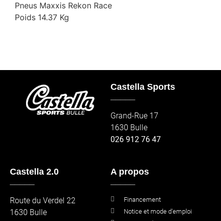
Pneus Maxxis Rekon Race
Poids 14.37 Kg
Castella Sports
_____
Grand-Rue 17
1630 Bulle
026 912 76 47
Castella 2.0
A propos
_____
_____
Route du Verdel 22
Financement
1630 Bulle
Notice et mode d'emploi