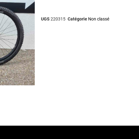
UGS
220315
Catégorie
Non classé