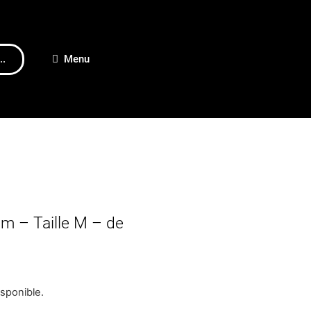
..
Menu
 – Taille M – de
isponible.