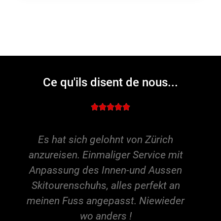
Ce qu'ils disent de nous...





Es hat sich gelohnt von Zürich
anzureisen. Einmaliger Service mit
Anpassung des Innen-und Aussen
Skitourenschuhs, alles perfekt an
meinen Fuss angepasst. Niewieder
wo anders !