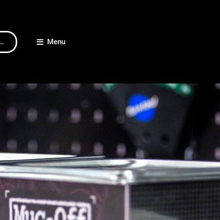
..
Menu