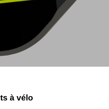
 fil
ts à vélo