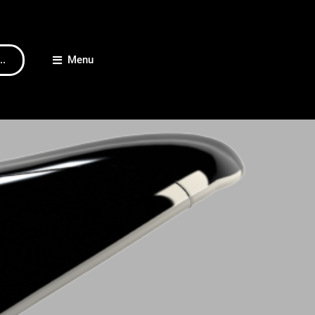
..
Menu