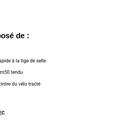
osé de :
pide à la tige de selle
 2m50 tendu
intre du vélo tracté
EC