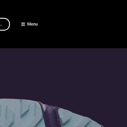
..
Menu