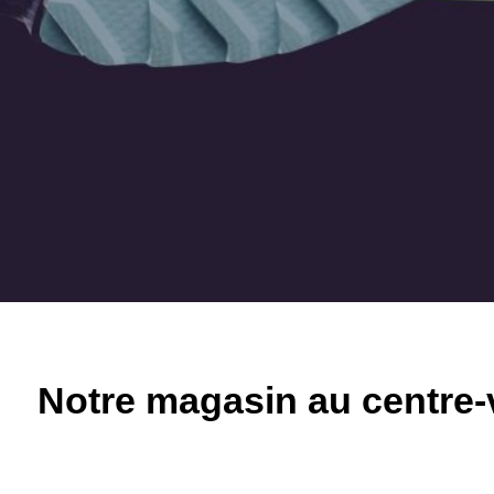
Chaussures 
Notre magasin au centre-v