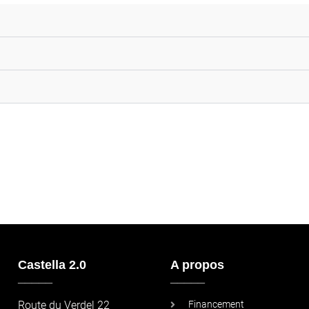
Castella 2.0
A propos
_____
_____
Route du Verdel 22
Financement