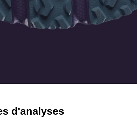
t jogging
es d'analyses