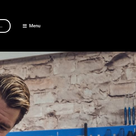
..
Menu