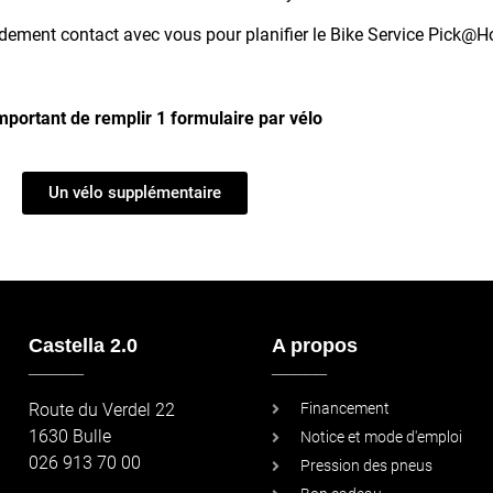
idement contact avec vous pour planifier le Bike Service Pick@
important de remplir 1 formulaire par vélo
Un vélo supplémentaire
Castella 2.0
A propos
_____
_____
Route du Verdel 22
Financement
1630 Bulle
Notice et mode d'emploi
026 913 70 00
Pression des pneus