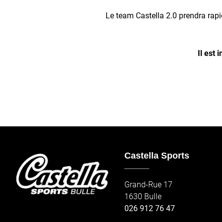
Le team Castella 2.0 prendra rap
Il est 
Castella Sports
_____
Grand-Rue 17
1630 Bulle
026 912 76 47