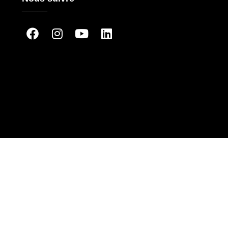
_____