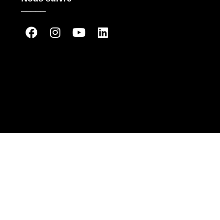
_____