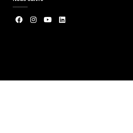
_____