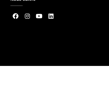
_____