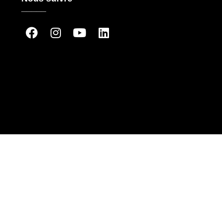
_____