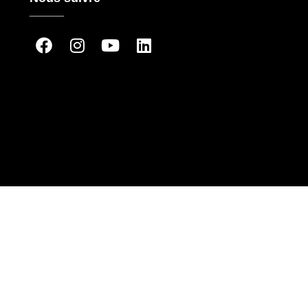
_____