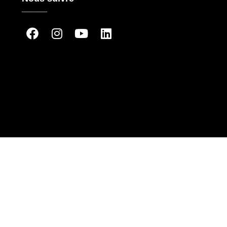
_____