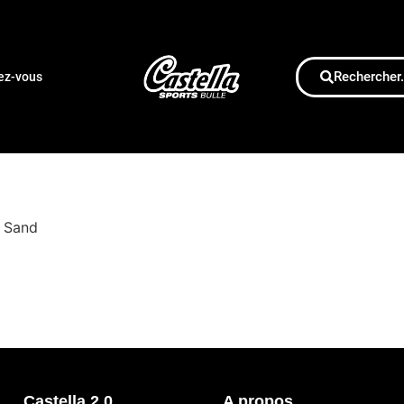
Rechercher.
dez-vous
n Sand
Castella 2.0
A propos