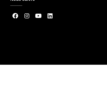
_____