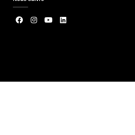
_____