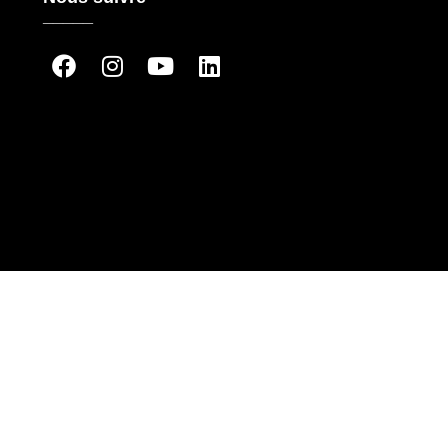
_____