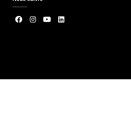
_____