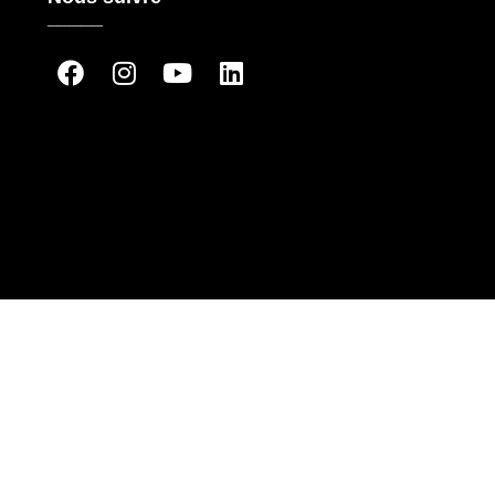
_____