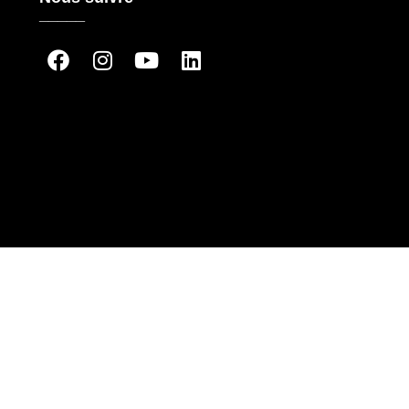
_____