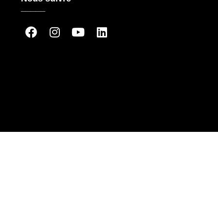
_____