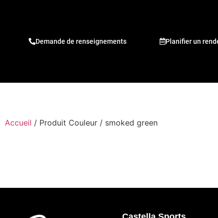
Demande de renseignements
Planifier un ren
Accueil
/ Produit Couleur / smoked green
Castella Sports