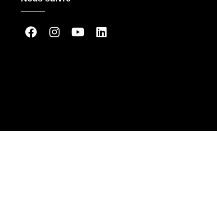
_____