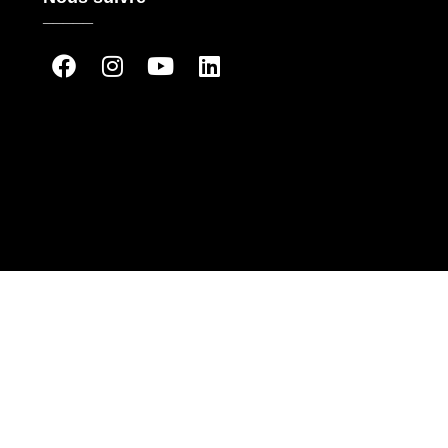
_____