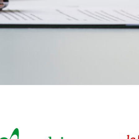
t fait confi
rises qui nous ont fait confiance !