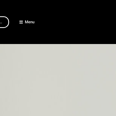
..
Menu