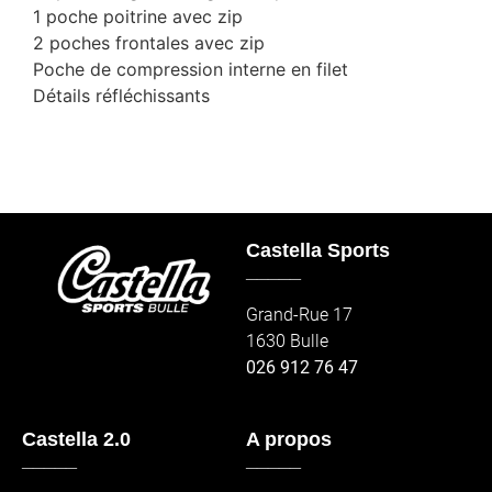
1 poche poitrine avec zip
2 poches frontales avec zip
Poche de compression interne en filet
Détails réfléchissants
Castella Sports
_____
Grand-Rue 17
1630 Bulle
026 912 76 47
Castella 2.0
A propos
_____
_____