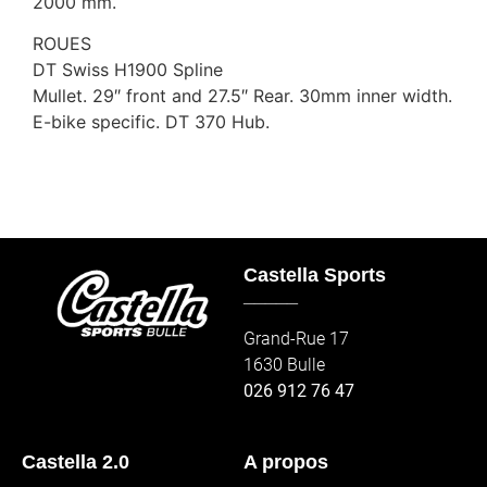
2000 mm.
ROUES
DT Swiss H1900 Spline
Mullet. 29″ front and 27.5″ Rear. 30mm inner width.
E-bike specific. DT 370 Hub.
Castella Sports
_____
Grand-Rue 17
1630 Bulle
026 912 76 47
Castella 2.0
A propos
_____
_____