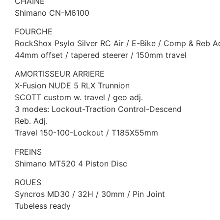
CHAINE
Shimano CN-M6100
FOURCHE
RockShox Psylo Silver RC Air / E-Bike / Comp & Reb A
44mm offset / tapered steerer / 150mm travel
AMORTISSEUR ARRIERE
X-Fusion NUDE 5 RLX Trunnion
SCOTT custom w. travel / geo adj.
3 modes: Lockout-Traction Control-Descend
Reb. Adj.
Travel 150-100-Lockout / T185X55mm
FREINS
Shimano MT520 4 Piston Disc
ROUES
Syncros MD30 / 32H / 30mm / Pin Joint
Tubeless ready