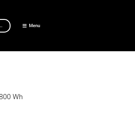
..
Menu
 800 Wh