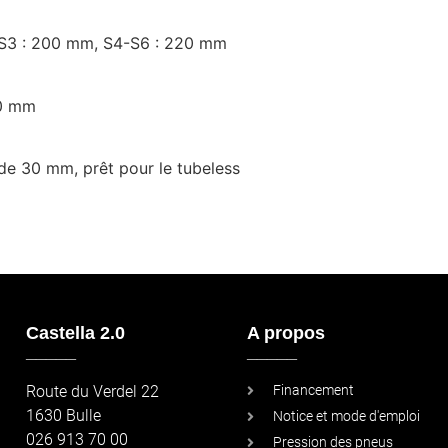
1-S3 : 200 mm, S4-S6 : 220 mm
00 mm
e de 30 mm, prêt pour le tubeless
Castella 2.0
A propos
_____
_____
Route du Verdel 22
Financement
1630 Bulle
Notice et mode d'emploi
026 913 70 00
Pression des pneus