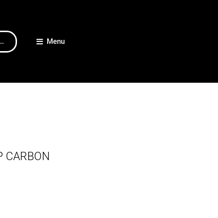
..
Menu
MP CARBON