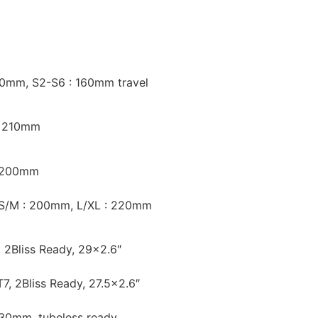
50mm, S2-S6 : 160mm travel
5x210mm
, 200mm
, S/M : 200mm, L/XL : 220mm
2Bliss Ready, 29×2.6″
, 2Bliss Ready, 27.5×2.6″
e 30mm, tubeless ready