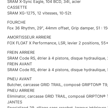
SRAM X-Sync Eagle, 104 BCD, 34t, acier
CASSETTE
SRAM XG-1275, 12 vitesses, 10-52t
FOURCHE
Fox 36 Rhythm, 29″, 44mm offset, Grip damper, S1 : 1
AMORTISSEUR ARRIERE
FOX FLOAT X Performance, LSR, levier 2 positions, 5
FREIN ARRIERE
SRAM Code RS, étrier à 4 pistons, disque hydraulique
FREIN AVANT
SRAM Code RS, étrier à 4 pistons, disque hydraulique
PNEU AVANT
Butcher, carcasse GRID TRAIL, composé GRIPTON® T9, 
PNEU ARRIERE
Eliminator, carcasse GRID TRAIL, composé GRIPTON® T7
JANTES
Specialized 29, alliage sans crochet, largeur intérieur