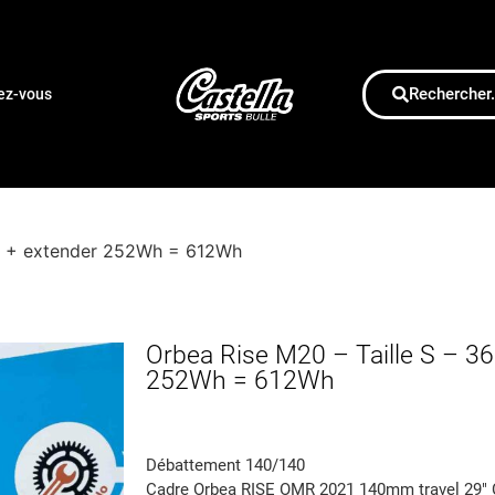
Rechercher.
dez-vous
WH + extender 252Wh = 612Wh
Orbea Rise M20 – Taille S – 3
252Wh = 612Wh
Débattement 140/140
Cadre Orbea RISE OMR 2021 140mm travel 29″