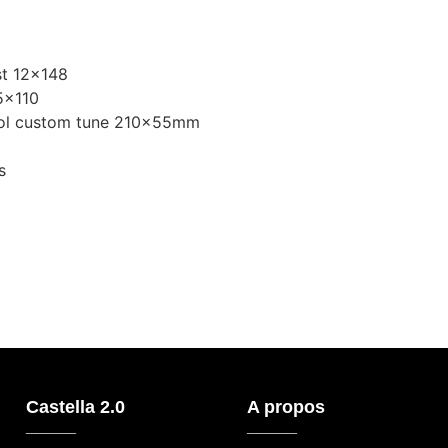
t 12×148
5x110
vol custom tune 210x55mm
s
Castella 2.0
A propos
_____
_____