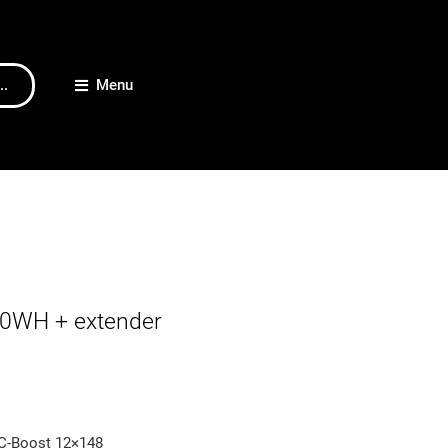
..
Menu
60WH + extender
 C-Boost 12×148