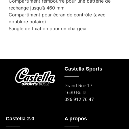
Compartiment rembourré pour une batterie de
rechange jusqu’à 460 mm
Compartiment pour écran de contrôle (avec
doublure polaire)
Sangle de fixation pour un chargeur
Castella Sports
_____
Grand-Rue 17
1630 Bulle
026 912 76 47
Castella 2.0
A propos
_____
_____