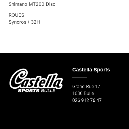
Shimano MT200 Disc
ROUES
Syncros / 32H
Castella Sports
_____
Grand-Rue 17
1630 Bulle
026 912 76 47