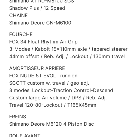
Shimano XT RD-M8100 SGS
Shadow Plus / 12 Speed
CHAINE
Shimano Deore CN-M6100
FOURCHE
FOX 34 Float Rhythm Air Grip
3-Modes / Kabolt 15x110mm axle / tapered steerer
44mm offset / Reb. Adj. / Lockout / 130mm travel
AMORTISSEUR ARRIERE
FOX NUDE 5T EVOL Trunnion
SCOTT custom w. travel / geo adj.
3 modes: Lockout-Traction Control-Descend
Custom large Air volume / DPS / Reb. Adj.
Travel 120-80-Lockout / T165X45mm
FREINS
Shimano Deore M6120 4 Piston Disc
ROUE AVANT