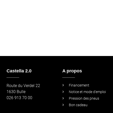
Castella 2.0
A propos
_____
_____
Route du Verdel 22
Financement
1630 Bulle
Notice et mode d'emploi
026 913 70 00
Pression des pneus
Bon cadeau