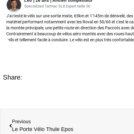
Léo | 26 ans | Ancien compétiteur
Specialized Tarmac SL8 Expert taille 56
J'ai testé le vélo sur une sortie mixte, 65km et 1'145m de dénivelé, des
matériel performant notamment avec les Roval en 50/60 et c'est le cas, l
la montée principale, une petite route en direction des Paccots avec de
Contrairement à beaucoup de vélos aéro montés avec des roues hautes, 
rails et tellement facile à conduire. Le vélo est en plus très confortable,
Share:
Previous
Le Porte Vélo Thule Epos