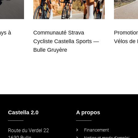
ays à
Communauté Strava
Promotion
Cycliste Castella Sports —
Vélos de
Bulle Gruyère
Castella 2.0
A propos
_____
_____
Route du Verdel 22
Financement
1630 Bulle
Notice et mode d'emploi