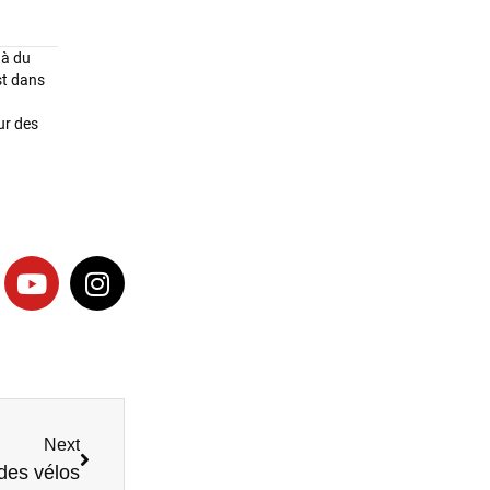
 à du
st dans
ur des
Next
 des vélos