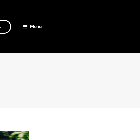
..
Menu