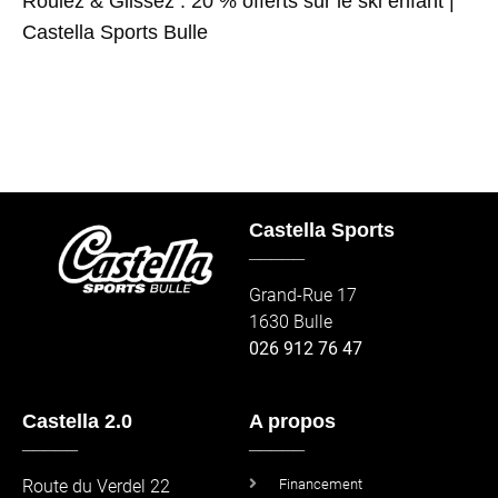
Roulez & Glissez : 20 % offerts sur le ski enfant |
Castella Sports Bulle
Castella Sports
_____
Grand-Rue 17
1630 Bulle
026 912 76 47
Castella 2.0
A propos
_____
_____
Route du Verdel 22
Financement