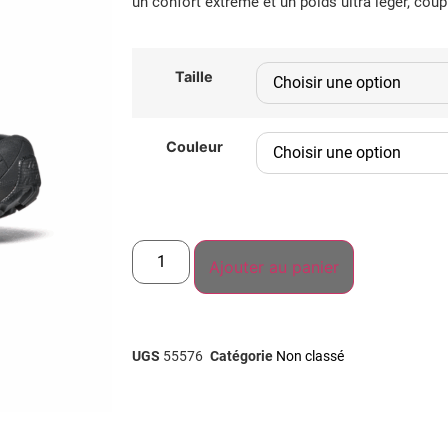
un confort extrême et un poids ultra léger, coup
Taille
Couleur
Ajouter au panier
UGS
55576
Catégorie
Non classé