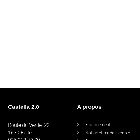
Castella 2.0
A propos
_____
_____
Route du Verdel 22
Financement
1630 Bulle
Notice et mode d'emploi