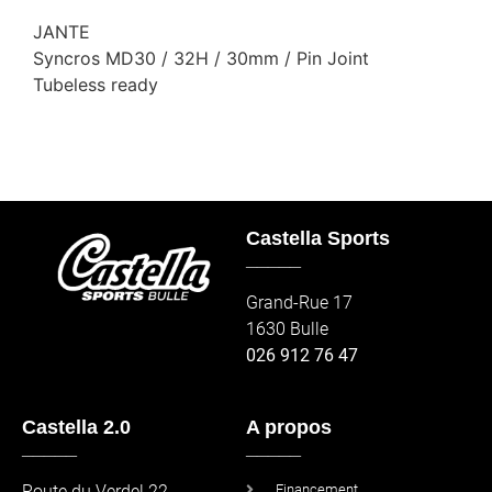
JANTE
Syncros MD30 / 32H / 30mm / Pin Joint
Tubeless ready
Castella Sports
_____
Grand-Rue 17
1630 Bulle
026 912 76 47
Castella 2.0
A propos
_____
_____
Route du Verdel 22
Financement