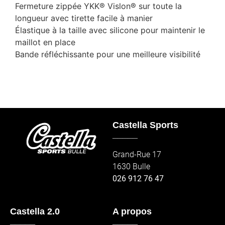
Fermeture zippée YKK® Vislon® sur toute la
longueur avec tirette facile à manier
Élastique à la taille avec silicone pour maintenir le
maillot en place
Bande réfléchissante pour une meilleure visibilité
Castella Sports
_____
Grand-Rue 17
1630 Bulle
026 912 76 47
Castella 2.0
A propos
_____
_____