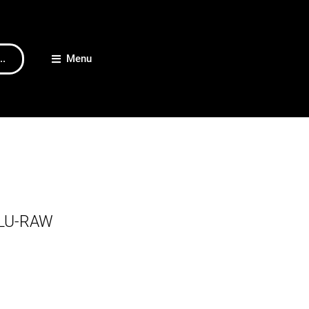
..
Menu
BLU-RAW