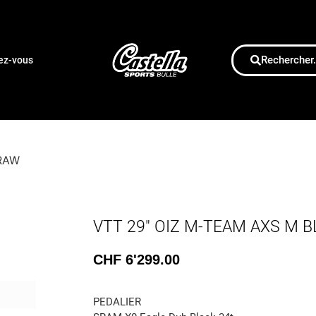
Rechercher.
dez-vous
-RAW
VTT 29″ OIZ M-TEAM AXS M 
CHF
6'299.00
PEDALIER