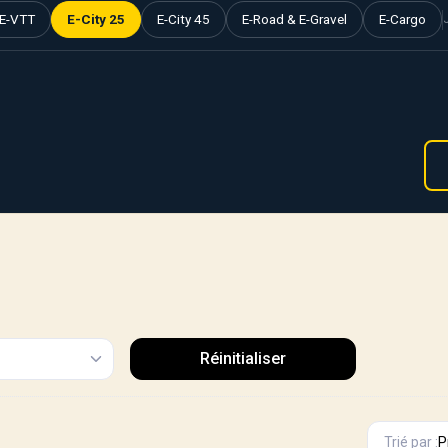
E-VTT
E-City 25
E-City 45
E-Road & E-Gravel
E-Cargo