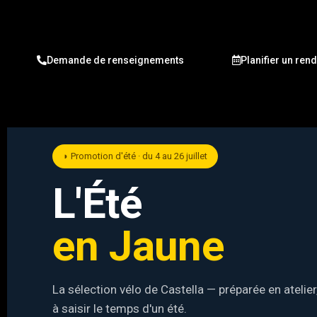
Demande de renseignements
Planifier un ren
◗ Promotion d'été · du 4 au 26 juillet
L'Été
en Jaune
La sélection vélo de Castella — préparée en atelier
à saisir le temps d'un été.