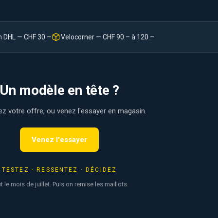
n DHL — CHF 30.–
Velocorner — CHF 90.– à 120.–
Un modèle en tête ?
 votre offre, ou venez l'essayer en magasin.
Venez l'essayer
TESTEZ · RESSENTEZ · DÉCIDEZ
t le mois de juillet. Puis on remise les maillots.