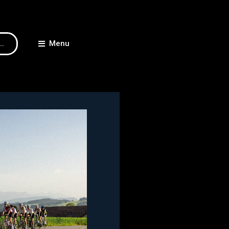
..
Menu