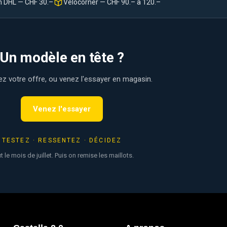
n DHL — CHF 30.–
Velocorner — CHF 90.– à 120.–
Un modèle en tête ?
 votre offre, ou venez l'essayer en magasin.
Venez l'essayer
TESTEZ · RESSENTEZ · DÉCIDEZ
t le mois de juillet. Puis on remise les maillots.