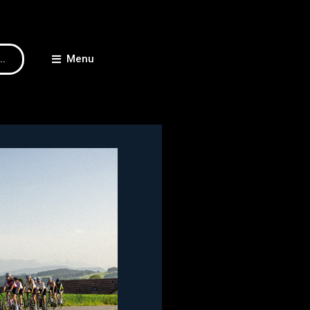
..
Menu