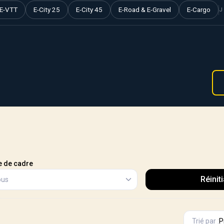
E-VTT
E-City 25
E-City 45
E-Road & E-Gravel
E-Cargo
J