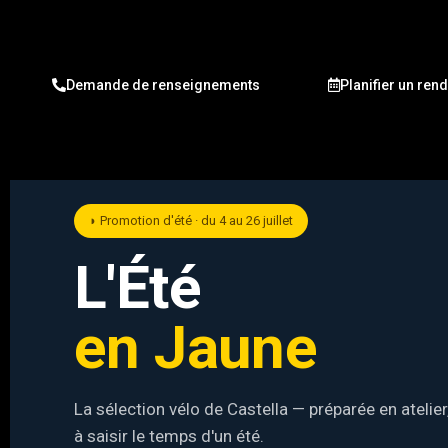
Demande de renseignements
Planifier un ren
◗ Promotion d'été · du 4 au 26 juillet
L'Été
en Jaune
La sélection vélo de Castella — préparée en atelier
à saisir le temps d'un été.